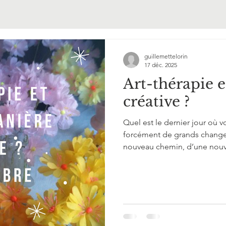
guillemettelorin
17 déc. 2025
Art-thérapie e
créative ?
Quel est le dernier jour où v
forcément de grands change
nouveau chemin, d’une nouve
Quelque chose qui n’a pas d
jouer, d’être comme l’enfant 
faisait de la balançoire, riait
découvrir un nouveau morce
qui créent de nouvelles con