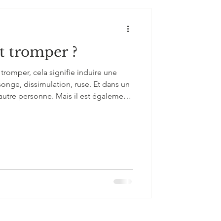
t tromper ?
e tromper, cela signifie induire une
nge, dissimulation, ruse. Et dans un
l’autre personne. Mais il est également
même, en ne faisant pas face à sa
s histoires. Vous pouvez aussi vous
hat, un vendeur vous induisant en
us les secteurs de la vie chacun, tour à