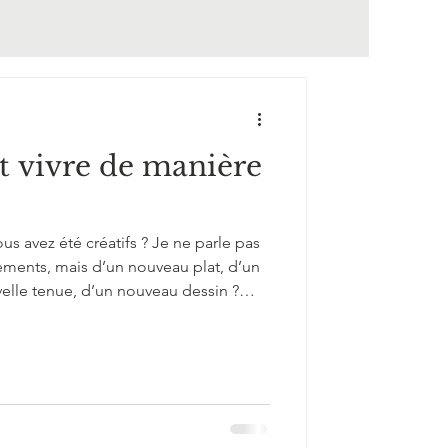
t vivre de manière
ous avez été créatifs ? Je ne parle pas
ments, mais d’un nouveau plat, d’un
lle tenue, d’un nouveau dessin ?
e but précis que de vous amuser, de
que vous étiez, qui explorait le jardin,
 avec des copains ou leur faisait
au musical ? Ce sont ces moments,
nexi