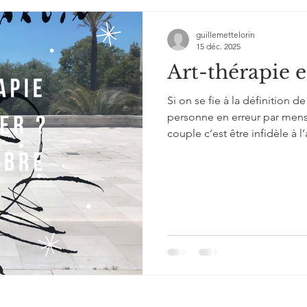
guillemettelorin
15 déc. 2025
Art-thérapie e
Si on se fie à la définition d
personne en erreur par menso
couple c’est être infidèle à 
possible de se mentir à soi-
propre vie et se racontant de
faire escroquer, lors d’un ac
erreur sur le produit. Dans to
tour, trompe ou es