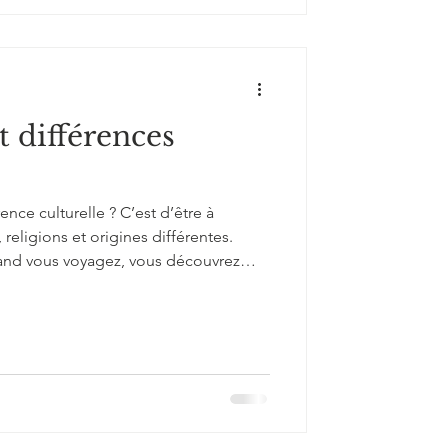
t différences
ence culturelle ? C’est d’être à
religions et origines différentes.
uand vous voyagez, vous découvrez
z le plaisir d’échanger avec ceux qui
ente de la vôtre. Vous découvrez leur
farfouillez dans les marchés à la
s êtes surpris par leurs vêtements.
d