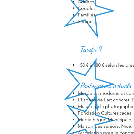
Adultes,
Couples
Familles,
Séniors.
Tarifs ?
150 € à 180 € selon les pr
Partenaires actuels
Musée art moderne et con
L’Espace de l’art concret 
Musée de la photographie
Fondation Culturespaces, P
Médiathèque Municipale, 
Maison des séniors, Nice,
Association pour la Fondati