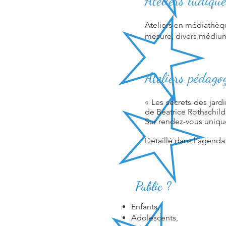
Ateliers ludique
Ateliers en médiathèqu
mesure, divers médiums
Ateliers pédagog
« Les secrets des jardi
de Béatrice Rothschild,
Sur rendez-vous uniqu
Détaillé dans l'agenda
Public ?
Enfants,
Adolescents,