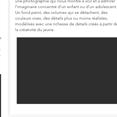
une photographie qui nous montre à voir et à admirer
l’imaginaire concentré d’un enfant ou d'un adolescent.
Un fond peint, des volumes qui se détachent, des
couleurs vives, des détails plus ou moins réalistes,
modélisés avec une richesse de détails créés à partir d
la créativité du jeune.
e
e
e