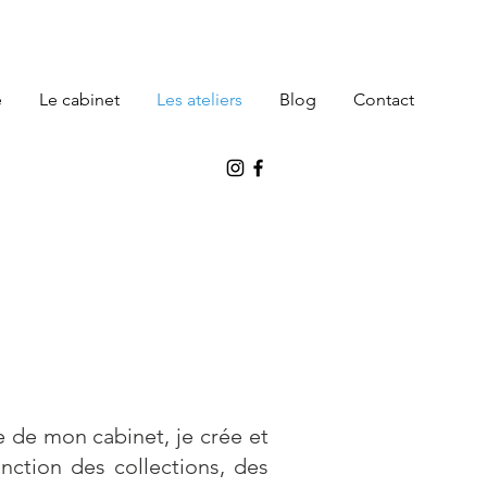
e
Le cabinet
Les ateliers
Blog
Contact
le de mon cabinet, je crée et
onction des collections, des