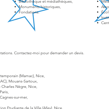
Bibliothèque et médiathèques,
Médi
Monuments historiques,
Asso
Fondations.
Écol
Inst
Cent
estations. Contactez-moi pour demander un devis.
temporain (Mamac), Nice,
(EAC), Mouans-Sartoux,
 Charles Nègre, Nice,
aris,
Cagnes-sur-mer,
on Etudiante de la Ville (Afev), Nice.