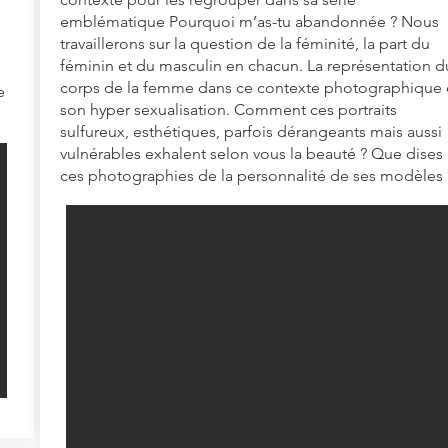
emblématique Pourquoi m’as-tu abandonnée ? Nous
travaillerons sur la question de la féminité, la part du
féminin et du masculin en chacun. La représentation d
corps de la femme dans ce contexte photographique 
e
son hyper sexualisation. Comment ces portraits
sulfureux, esthétiques, parfois dérangeants mais aussi
vulnérables exhalent selon vous la beauté ? Que dises
ces photographies de la personnalité de ses modèles