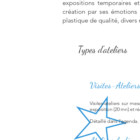
expositions temporaires et
création par ses émotions e
plastique de qualité, diver
Types d'ateliers
Visites-Ateliers
Visites-ateliers sur me
exposition (20 mn) et ré
Détaillé dans l'agenda.​