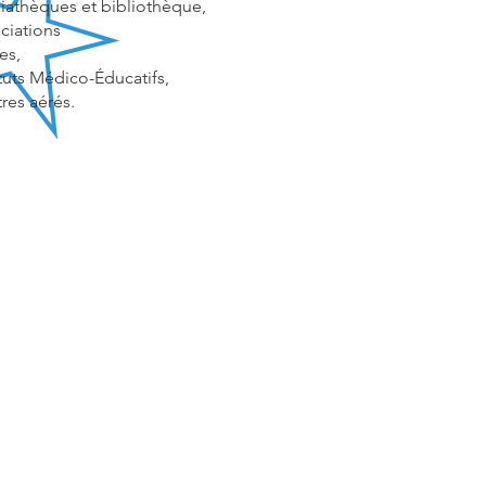
athèques et bibliothèque,
ciations
es,
ituts Médico-Éducatifs,
res aérés.