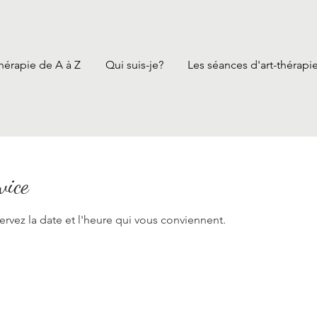
thérapie de A à Z
Qui suis-je?
Les séances d'art-thérapi
vice
ervez la date et l'heure qui vous conviennent.