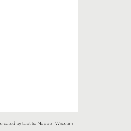
 created by Laetitia Noppe -
Wix.com