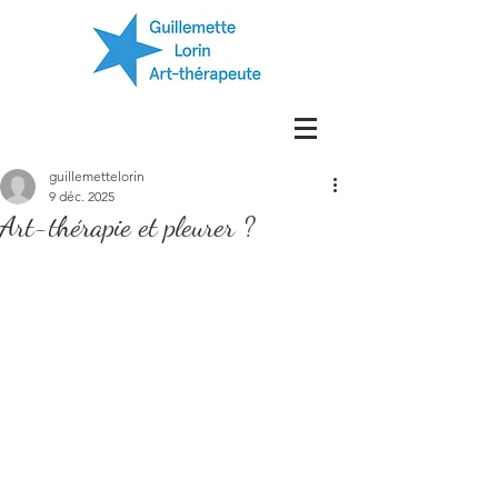
guillemettelorin
9 déc. 2025
Art-thérapie et pleurer ?