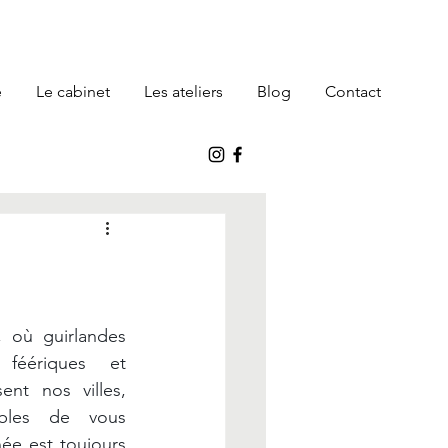
e
Le cabinet
Les ateliers
Blog
Contact
où guirlandes 
 féériques et 
ent nos villes, 
bles de vous 
née est toujours 