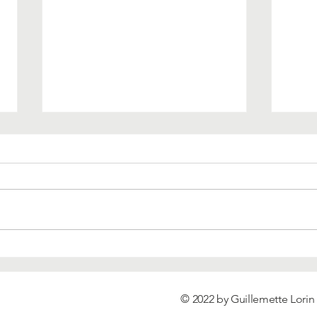
Art-th
Art-thérapie et différences
culturelles ?
© 2022 by Guillemette Lorin