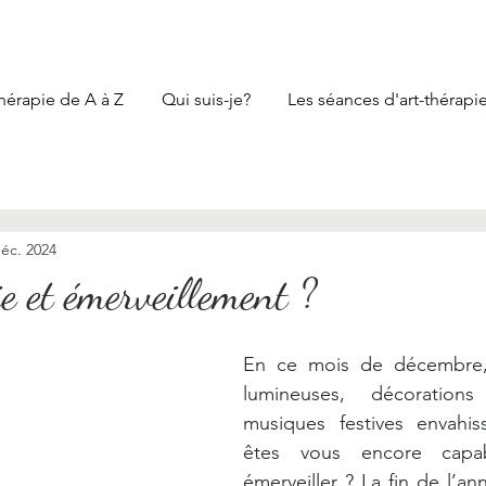
thérapie de A à Z
Qui suis-je?
Les séances d'art-thérapi
déc. 2024
e et émerveillement ?
En ce mois de décembre, 
lumineuses, décorations
musiques festives envahiss
êtes vous encore capa
émerveiller ? La fin de l’an