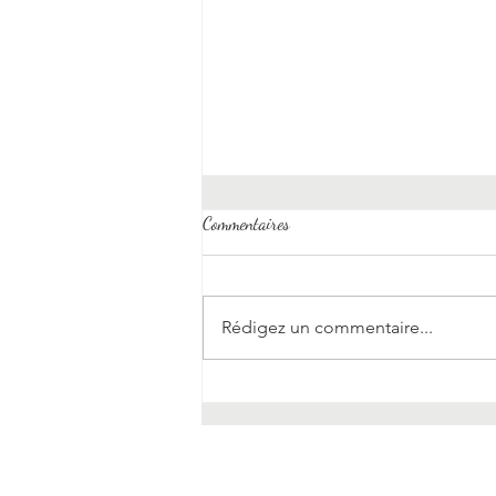
Commentaires
Rédigez un commentaire...
Art-thérapie et vivre de manière
créative ?