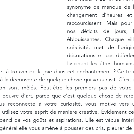
synonyme de manque de lu
changement d’heures et 
raccourcissent. Mais pour 
nos déficits
de jours, l
éblouissantes. Chaque vil
créativité, met de l’origi
décorations et ces déferle
fascinent les êtres humains.
 et à trouver de la joie dans cet enchantement ? Cette
e à la découverte de quelque chose qui vous ravit. C’est 
ion sont mêlés. Peut-être les premiers pas de votre
 oeuvre d’art, parce que c’est quelque chose de rare e
us reconnecte à votre curiosité, vous motive vers u
s utilisez votre esprit de manière créative. Évidement c
pend de vos goûts et aspirations. Elle est vécue intér
général elle vous amène à pousser des cris, pleurer de jo