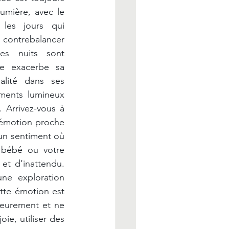
mière, avec le 
les jours qui 
contrebalancer 
es nuits sont 
le exacerbe sa 
nalité dans ses 
ments lumineux 
 Arrivez-vous à 
 émotion proche 
un sentiment où 
 bébé ou votre 
t d’inattendu. 
ne exploration 
ette émotion est 
ieurement et ne 
ie, utiliser des 