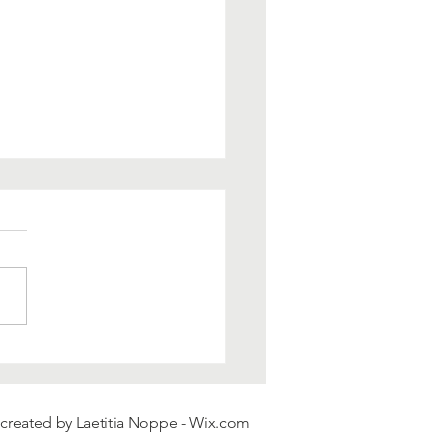
érapie et tromper ?
 created by Laetitia Noppe -
Wix.com