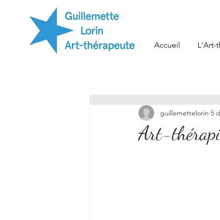
Accueil
L'Art-
guillemettelorin
5 
Art-thérapi